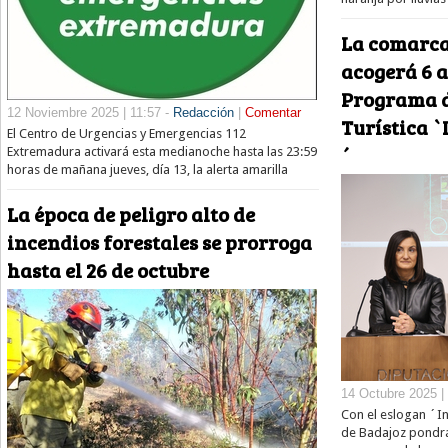
La comarca
acogerá 6 a
Programa 
12 Noviembre 2025 | 11:57 -
Redacción
|
Comentar
Turística `
El Centro de Urgencias y Emergencias 112
´
Extremadura activará esta medianoche hasta las 23:59
horas de mañana jueves, día 13, la alerta amarilla
La época de peligro alto de
incendios forestales se prorroga
hasta el 26 de octubre
14 Octubre 2025 |
Con el eslogan ´In
de Badajoz pondrá