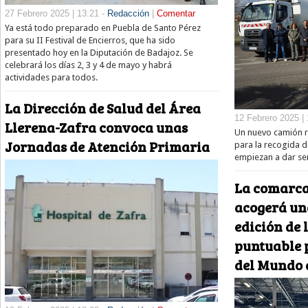
27 Febrero 2025 | 13:21 -
Redacción
|
Comentar
Ya está todo preparado en Puebla de Santo Pérez
para su II Festival de Encierros, que ha sido
presentado hoy en la Diputación de Badajoz. Se
celebrará los días 2, 3 y 4 de mayo y habrá
actividades para todos.
La Dirección de Salud del Área
12 Febrero 2025 | 
Llerena-Zafra convoca unas
Un nuevo camión re
Jornadas de Atención Primaria
para la recogida 
empiezan a dar ser
La comarca
acogerá un
edición de 
puntuable 
del Mundo 