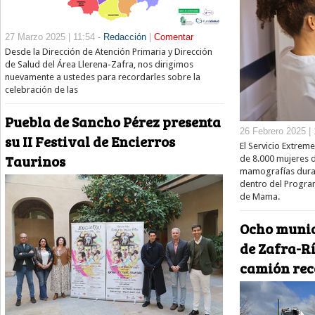
27 Marzo 2025 | 11:54 -
Redacción
|
Comentar
Desde la Dirección de Atención Primaria y Dirección
de Salud del Área Llerena-Zafra, nos dirigimos
nuevamente a ustedes para recordarles sobre la
celebración de las
Puebla de Sancho Pérez presenta
26 Febrero 2025 | 
su II Festival de Encierros
El Servicio Extrem
Taurinos
de 8.000 mujeres d
mamografías duran
dentro del Progra
de Mama.
Ocho munic
de Zafra-R
camión reco