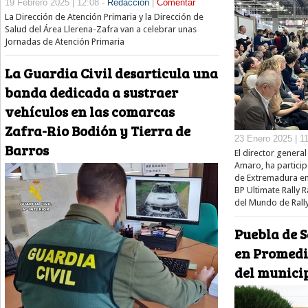
19 Febrero 2025 | 12:08 -
Redacción
|
Comentar
La Dirección de Atención Primaria y la Dirección de
Salud del Área Llerena-Zafra van a celebrar unas
Jornadas de Atención Primaria
La Guardia Civil desarticula una
banda dedicada a sustraer
vehículos en las comarcas
Zafra-Rio Bodión y Tierra de
23 Enero 2025 | 1
Barros
El director genera
Amaro, ha particip
de Extremadura en
BP Ultimate Rally 
del Mundo de Rally
Puebla de 
en Promedio
del munici