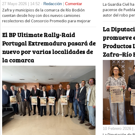
27 Mayo 2026 | 14:52 -
Redacción
|
Comentar
La Guardia Civil h
pacense de Puebla
Zafra y municipios de la comarca de Río Bodión
autor del robo pe
cuentan desde hoy con dos nuevos camiones
recolectores del Consorcio Promedio para mejorar
La Diputac
El BP Ultimate Rally-Raid
promueve e
Portugal Extremadura pasará de
Productos 
nuevo por varias localidades de
Zafra–Río 
la comarca
10 Febrero 2026 | 
La Diputación de B