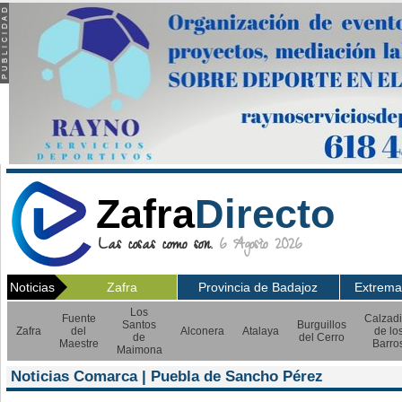
Zafra
Directo
Las cosas como son.
6 Agosto 2026
Noticias
Zafra
Provincia de Badajoz
Extrema
Los
Fuente
Calzadi
Santos
Burguillos
Zafra
del
Alconera
Atalaya
de lo
de
del Cerro
Maestre
Barro
Maimona
Noticias Comarca | Puebla de Sancho Pérez