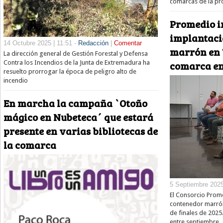
comarcas de la pr
Promedio i
implantaci
14 Octubre 2025 | 11:51 -
Redacción
|
Comentar
marrón en 7
La dirección general de Gestión Forestal y Defensa
comarca en
Contra los Incendios de la Junta de Extremadura ha
resuelto prorrogar la época de peligro alto de
incendio
En marcha la campaña `Otoño
mágico en Nubeteca´ que estará
presente en varias bibliotecas de
la comarca
5 Septiembre 2025
El Consorcio Prome
contenedor marrón
de finales de 2025
entre septiembre