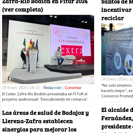
Zafra-Río Bodión en Fitur 2024
Santos de 
(ver completa)
incentivar 
reciclar
24 Enero 2024 | 1
“No solo tenemos q
29 Enero 2024 | 09:15 -
Redacción
|
Comentar
hacerlo mejor”, ex
El Ceder Zafra-Río Bodión presentaba en FITUR el
Consorcio Promedi
proyecto audiovisual: "Descubriendo mi comarca".
El alcalde 
Las áreas de salud de Badajoz y
Fernández,
Llerena-Zafra establecen
presidente 
sinergias para mejorar los