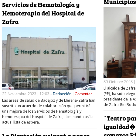
Municipios
Servicios de Hematología y
Hemoterapia del Hospital de
Zafra
30 Octubre 2023 |
El alcalde de Zafr
(PP), ha sido eleg
22 Noviembre 2023 | 12:03 -
Redacción
|
Comentar
presidente de la 
Las áreas de salud de Badajoz y de Llerena-Zafra han
de Zafra-Río Bodi
suscrito un acuerdo de colaboración que permitirá
una mejora de los Servicios de Hematología y
`Teatro pa
Hemoterapia del Hospital de Zafra, eliminando así la
actual lista de espera.
igualdad� 
comarca Rí
La Diputación volverá a poner