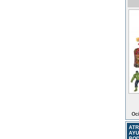
Oci
ATR
AYU
BOD