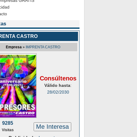
 empresas GRATIS
cidad
acto
tas
RENTA CASTRO
Empresa
»
IMPRENTA CASTRO
Consúltenos
Válido hasta
:
28/02/2030
9285
Me Interesa
Visitas