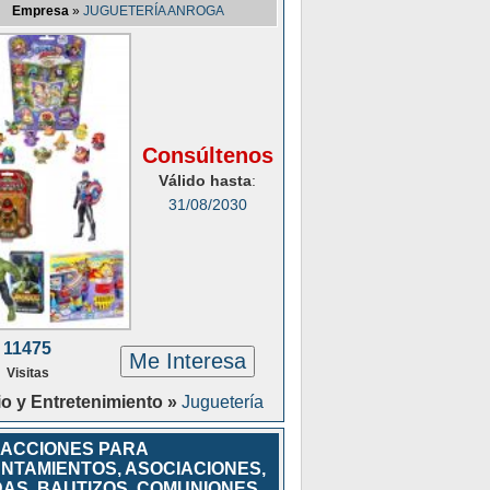
Empresa
»
JUGUETERÍA ANROGA
Consúltenos
Válido hasta
:
31/08/2030
11475
Me Interesa
Visitas
o y Entretenimiento »
Juguetería
ACCIONES PARA
NTAMIENTOS, ASOCIACIONES,
AS, BAUTIZOS, COMUNIONES,