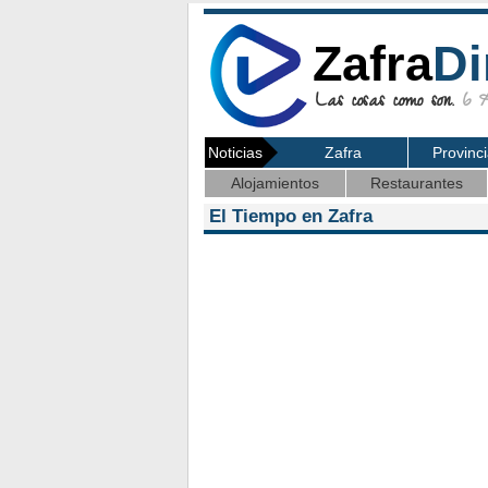
Zafra
Di
Las cosas como son.
6 Ag
Noticias
Zafra
Provinc
Alojamientos
Restaurantes
El Tiempo en Zafra