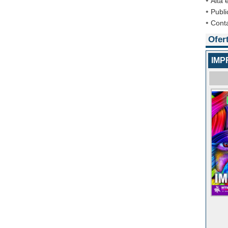
•
Alta
•
Publi
•
Cont
Ofer
IMP