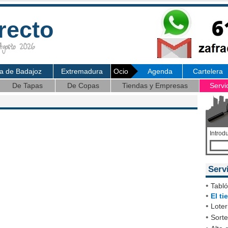
recto
osto 2026
ia de Badajoz
Extremadura
Ocio
Agenda
Cartelera
De Tapas
De Copas
Tiendas y Empresas
Servi
Introd
Serv
•
Tabl
•
El t
•
Loter
•
Sort