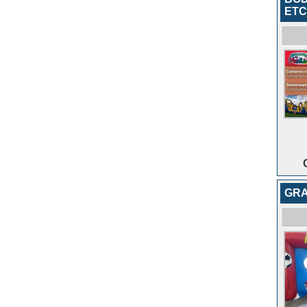
ETC.
GRA