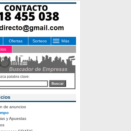
Ofertas
Sorteos
Más
cios
uzca palabra clave:
Buscar
icios
ón de anuncios
iempo
ias y Apuestas
eos