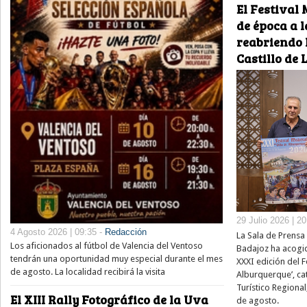
El Festival 
de época a l
reabriendo 
Castillo de
29 Julio 2026 | 2
4 Agosto 2026 | 09:35 -
Redacción
La Sala de Prensa 
Los aficionados al fútbol de Valencia del Ventoso
Badajoz ha acogid
tendrán una oportunidad muy especial durante el mes
XXXI edición del Fe
de agosto. La localidad recibirá la visita
Alburquerque’, ca
Turístico Regional
El XIII Rally Fotográfico de la Uva
de agosto.