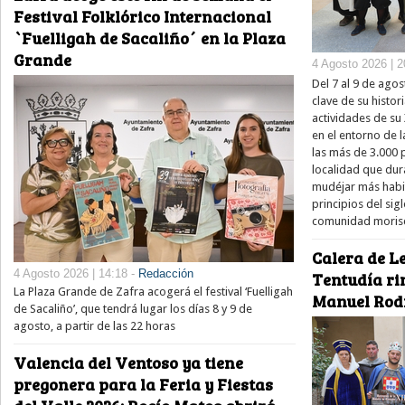
Festival Folklórico Internacional
`Fuelligah de Sacaliño´ en la Plaza
Grande
4 Agosto 2026 | 2
Del 7 al 9 de ago
clave de su histor
actividades de su
en el entorno de l
las más de 3.000
localidad que dur
mudéjar más habit
principios del si
comunidad moris
Calera de Le
4 Agosto 2026 | 14:18 -
Redacción
Tentudía ri
La Plaza Grande de Zafra acogerá el festival ‘Fuelligah
Manuel Rod
de Sacaliño’, que tendrá lugar los días 8 y 9 de
agosto, a partir de las 22 horas
Valencia del Ventoso ya tiene
pregonera para la Feria y Fiestas