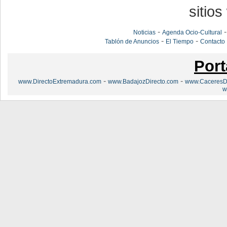
sitios
-
Noticias
Agenda Ocio-Cultural
-
-
Tablón de Anuncios
El Tiempo
Contacto
Port
-
-
www.DirectoExtremadura.com
www.BadajozDirecto.com
www.CaceresDi
w