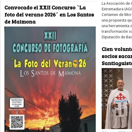
La Asociación de 
Convocado el XXII Concurso `La
Extremadura (AGCE
foto del verano 2026´ en Los Santos
Certamen de Micror
de Maimona
una propuesta que
una herramienta de
transformación soc
Diputación de Bad
Cien volunt
socios saca
Santiaguist