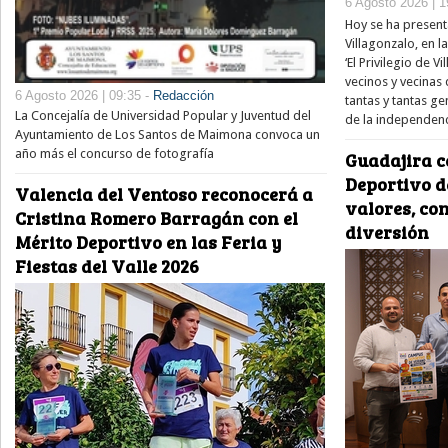
6 Agosto 2026 | 1
Hoy se ha present
Villagonzalo, en l
‘El Privilegio de V
vecinos y vecinas
6 Agosto 2026 | 09:35 -
Redacción
tantas y tantas 
La Concejalía de Universidad Popular y Juventud del
de la independenc
Ayuntamiento de Los Santos de Maimona convoca un
año más el concurso de fotografía
Guadajira c
Deportivo 
Valencia del Ventoso reconocerá a
valores, co
Cristina Romero Barragán con el
diversión
Mérito Deportivo en las Feria y
Fiestas del Valle 2026