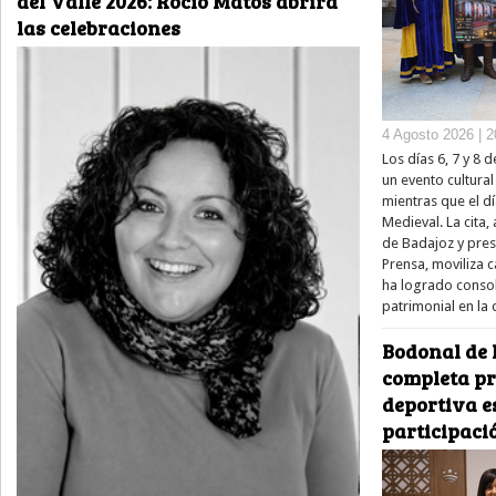
del Valle 2026: Rocío Matos abrirá
las celebraciones
4 Agosto 2026 | 2
Los días 6, 7 y 8
un evento cultura
mientras que el dí
Medieval. La cita,
de Badajoz y pre
Prensa, moviliza 
ha logrado consol
patrimonial en la
Bodonal de 
completa pr
deportiva e
participaci