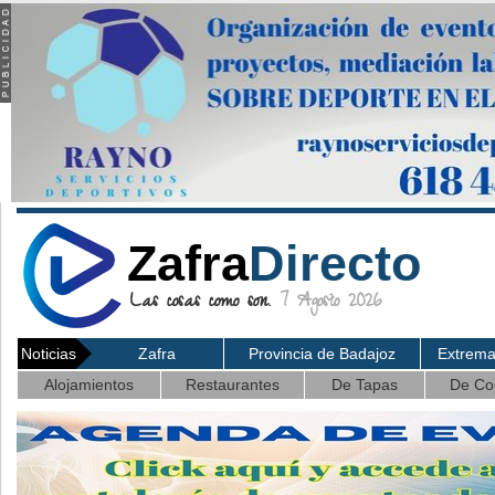
Zafra
Directo
Las cosas como son.
7 Agosto 2026
Noticias
Zafra
Provincia de Badajoz
Extrem
Alojamientos
Restaurantes
De Tapas
De Co