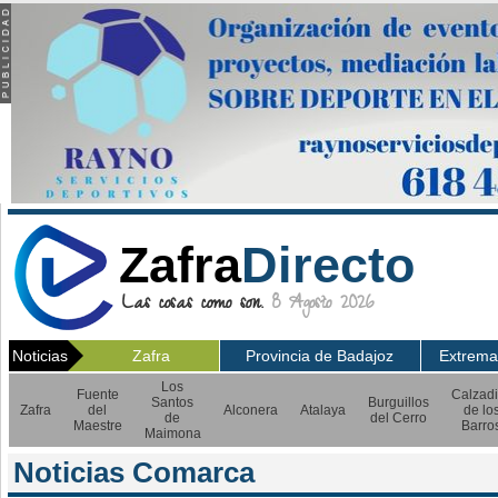
Zafra
Directo
Las cosas como son.
8 Agosto 2026
Noticias
Zafra
Provincia de Badajoz
Extrema
Los
Fuente
Calzadi
Santos
Burguillos
Zafra
del
Alconera
Atalaya
de lo
de
del Cerro
Maestre
Barro
Maimona
Noticias Comarca