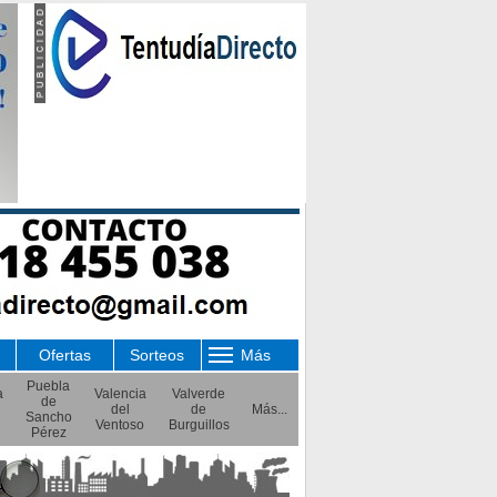
Ofertas
Sorteos
Más
Puebla
a
Valencia
Valverde
de
del
de
Más...
Sancho
Ventoso
Burguillos
Pérez