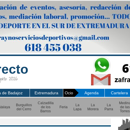
recto
sto 2026
a de Badajoz
Extremadura
Ocio
Agenda
Cartelera
Calzadilla
Medin
Burguillos
La
La
La
talaya
de los
Feria
de las
del Cerro
Lapa
Morera
Parra
Barros
Torres