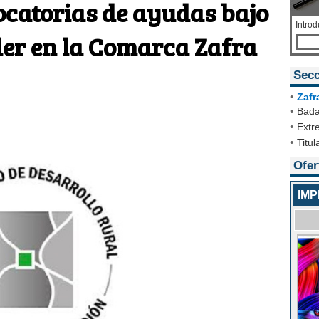
catorias de ayudas bajo
Introd
er en la Comarca Zafra
Secc
•
Zafr
•
Bada
•
Extr
•
Titul
Ofer
IM