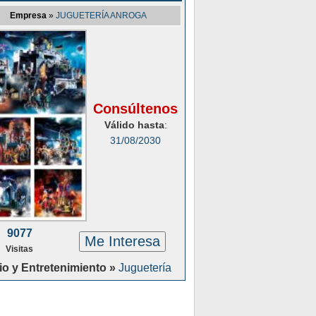
Empresa
»
JUGUETERÍA ANROGA
Consúltenos
Válido hasta
:
31/08/2030
9077
Me Interesa
Visitas
io y Entretenimiento »
Juguetería