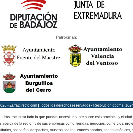
Patrocinan:
026 - ZafraDirecto.com | Todos los derechos reservados - Resolución óptima: 102
drás encontrar todo lo que puedas necesitar saber sobre esta provincia y ciudad 
as acerca de la región y de sus empresas como: tiendas, negocios, comercios, profes
ltorías, asesorías, despachos, museos, teatros, concesionarios, centros médicos, cl