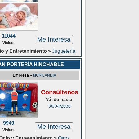
11044
Me Interesa
Visitas
io y Entretenimiento »
Juguetería
AN PORTERÍA HINCHABLE
Empresa
»
MURILANDIA
Consúltenos
Válido hasta
:
30/04/2030
9949
Me Interesa
Visitas
Ocio y Entretenimiento »
Otros