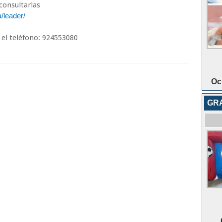
consultarlas
/leader/
 el teléfono: 924553080
Oc
GR