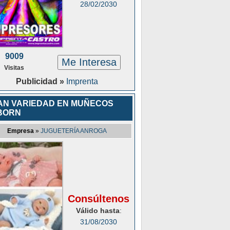
28/02/2030
9009
Me Interesa
Visitas
Publicidad »
Imprenta
AN VARIEDAD EN MUÑECOS
BORN
Empresa
»
JUGUETERÍA ANROGA
Consúltenos
Válido hasta
:
31/08/2030