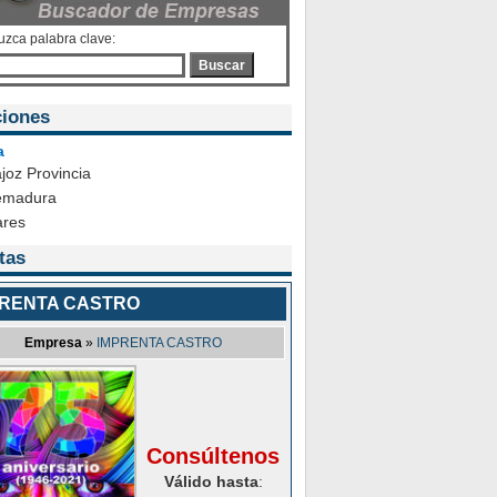
uzca palabra clave:
Buscar
iones
a
joz Provincia
emadura
ares
tas
PRENTA CASTRO
Empresa
»
IMPRENTA CASTRO
Consúltenos
Válido hasta
: