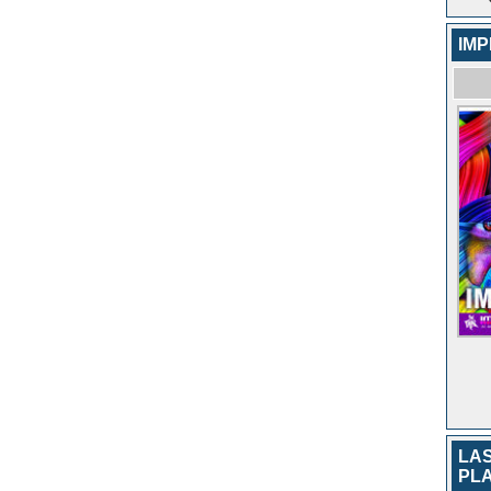
IM
LAS
PL