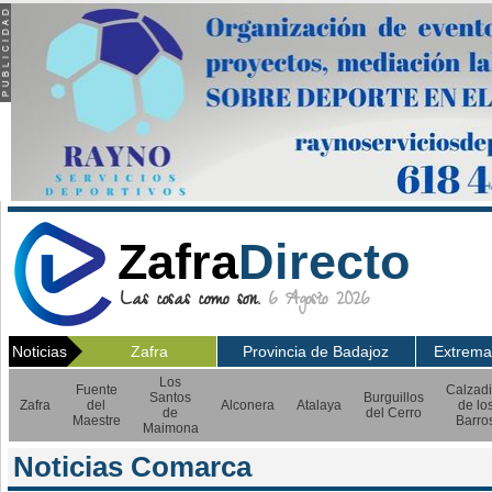
Zafra
Directo
Las cosas como son.
6 Agosto 2026
Noticias
Zafra
Provincia de Badajoz
Extrema
Los
Fuente
Calzadi
Santos
Burguillos
Zafra
del
Alconera
Atalaya
de lo
de
del Cerro
Maestre
Barro
Maimona
Noticias Comarca