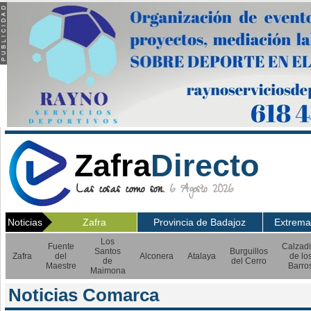
Zafra
Directo
Las cosas como son.
6 Agosto 2026
Noticias
Zafra
Provincia de Badajoz
Extrema
Los
Fuente
Calzadi
Santos
Burguillos
Zafra
del
Alconera
Atalaya
de lo
de
del Cerro
Maestre
Barro
Maimona
Noticias Comarca