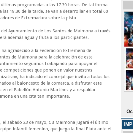
as últimas programadas a las 17.30 horas. De tal forma
 las 18.30 de la tarde, se van a desarrollar en total 60
gadores de Extremadura sobre la pista.
n del Ayuntamiento de Los Santos de Maimona a través
erá además agua y fruta a los participantes.
n, ha agradecido a la Federación Extremeña de
antos de Maimona para la celebración de este
untamiento seguimos trabajando para apoyar el
 de competiciones que ponen en valor nuestras
izativa», ha indicado el concejal que invita a todos los
onados al baloncesto de la comarca, a disfrutar este
 en el Pabellón Antonio Martínez y a respaldar
imona en una cita tan importante.
Oc
, el sábado 23 de mayo, CB Maimona jugará el último
IM
quipo infantil femenino, que juega la final Plata ante el