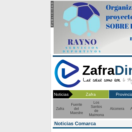
Zafra
Di
Las cosas como son.
6 Ago
Noticias
Zafra
Provinci
Los
Fuente
Santos
Zafra
del
Alconera
A
de
Maestre
Maimona
Noticias Comarca