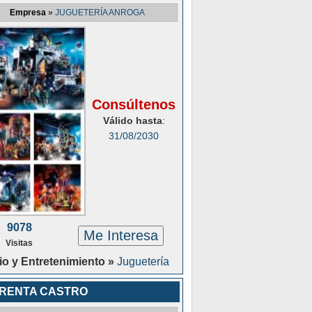
Empresa
»
JUGUETERÍA ANROGA
Consúltenos
Válido hasta
:
31/08/2030
9078
Me Interesa
Visitas
io y Entretenimiento »
Juguetería
PRENTA CASTRO