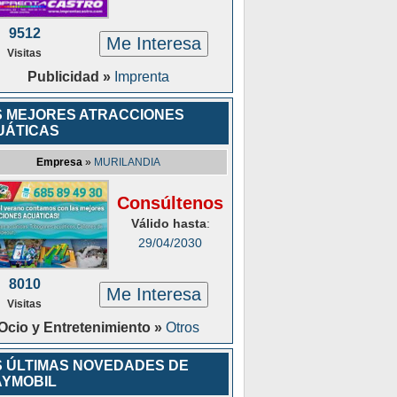
9512
Me Interesa
Visitas
Publicidad »
Imprenta
S MEJORES ATRACCIONES
UÁTICAS
Empresa
»
MURILANDIA
Consúltenos
Válido hasta
:
29/04/2030
8010
Me Interesa
Visitas
Ocio y Entretenimiento »
Otros
 ÚLTIMAS NOVEDADES DE
AYMOBIL