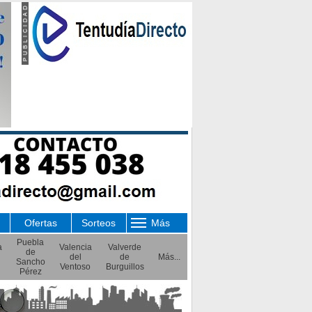
Ofertas
Sorteos
Más
Puebla
a
Valencia
Valverde
de
del
de
Más...
Sancho
Ventoso
Burguillos
Pérez