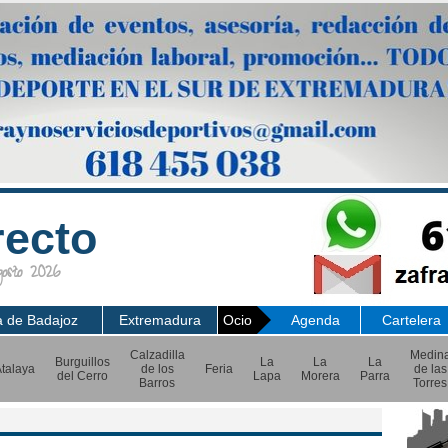
recto
sto 2026
a de Badajoz
Extremadura
Ocio
Agenda
Cartelera
Calzadilla
Medin
Burguillos
La
La
La
talaya
de los
Feria
de las
del Cerro
Lapa
Morera
Parra
Barros
Torres