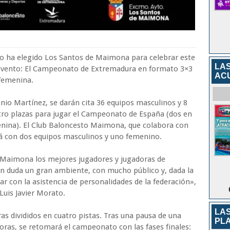
o ha elegido Los Santos de Maimona para celebrar este
LA
evento: El Campeonato de Extremadura en formato 3×3
AC
 femenina.
onio Martínez, se darán cita 36 equipos masculinos y 8
ro plazas para jugar el Campeonato de España (dos en
menina). El Club Baloncesto Maimona, que colabora con
rá con dos equipos masculinos y uno femenino.
 Maimona los mejores jugadores y jugadoras de
sin duda un gran ambiente, con mucho público y, dada la
r con la asistencia de personalidades de la federación»,
Luis Javier Morato.
LAS
as divididos en cuatro pistas. Tras una pausa de una
PL
horas, se retomará el campeonato con las fases finales: