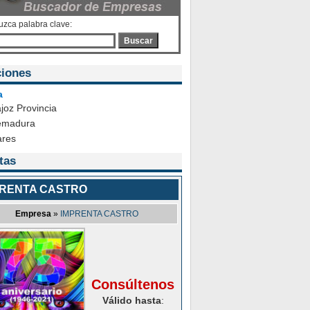
uzca palabra clave:
Buscar
iones
a
joz Provincia
emadura
ares
tas
PRENTA CASTRO
Empresa
»
IMPRENTA CASTRO
Consúltenos
Válido hasta
: