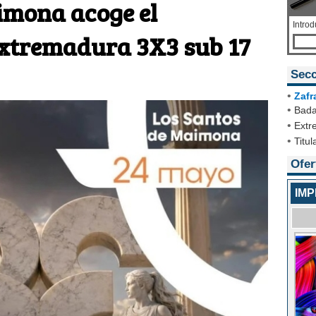
imona acoge el
Introd
xtremadura 3X3 sub 17
Secc
•
Zafr
•
Bada
•
Extr
•
Titul
Ofer
IM