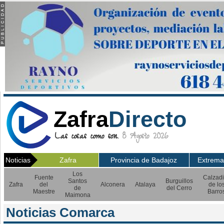
Zafra
Directo
Las cosas como son.
8 Agosto 2026
Noticias
Zafra
Provincia de Badajoz
Extrema
Los
Fuente
Calzadi
Santos
Burguillos
Zafra
del
Alconera
Atalaya
de lo
de
del Cerro
Maestre
Barro
Maimona
Noticias Comarca