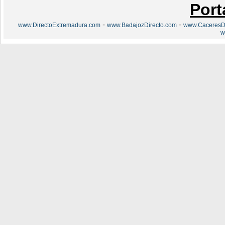
Port
-
-
www.DirectoExtremadura.com
www.BadajozDirecto.com
www.CaceresDi
w