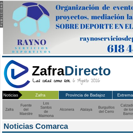
Zafra
Directo
Las cosas como son.
6 Agosto 2026
Noticias
Zafra
Provincia de Badajoz
Extrema
Los
Fuente
Calzadi
Santos
Burguillos
Zafra
del
Alconera
Atalaya
de lo
de
del Cerro
Maestre
Barro
Maimona
Noticias Comarca