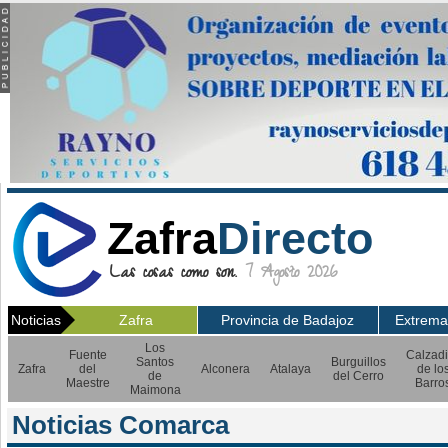
Zafra
Directo
Las cosas como son.
7 Agosto 2026
Noticias
Zafra
Provincia de Badajoz
Extrema
Los
Fuente
Calzadi
Santos
Burguillos
Zafra
del
Alconera
Atalaya
de lo
de
del Cerro
Maestre
Barro
Maimona
Noticias Comarca