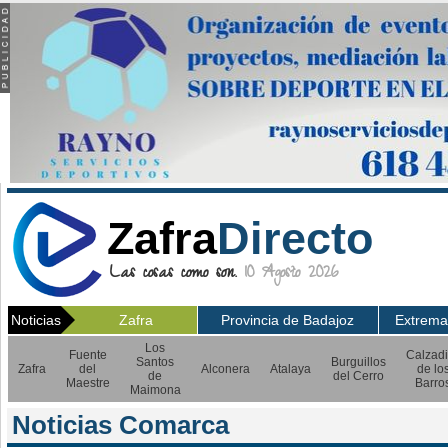
Zafra
Directo
Las cosas como son.
10 Agosto 2026
Noticias
Zafra
Provincia de Badajoz
Extrema
Los
Fuente
Calzadi
Santos
Burguillos
Zafra
del
Alconera
Atalaya
de lo
de
del Cerro
Maestre
Barro
Maimona
Noticias Comarca