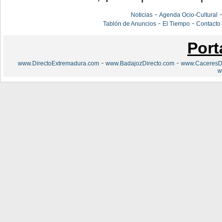
-
Noticias
Agenda Ocio-Cultural
-
-
Tablón de Anuncios
El Tiempo
Contacto
Port
-
-
www.DirectoExtremadura.com
www.BadajozDirecto.com
www.CaceresDi
w