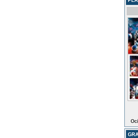
PLA
Oci
GRA