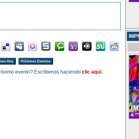
IMP
tos Hoy
Próximos Eventos
róximo evento? Escríbenos haciendo
clic aquí
.