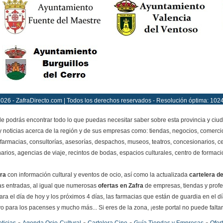
026 - ZafraDirecto.com | Todos los derechos reservados - Resolución óptima: 102
 podrás encontrar todo lo que puedas necesitar saber sobre esta provincia y ciu
y noticias acerca de la región y de sus empresas como: tiendas, negocios, comercio
farmacias, consultorías, asesorías, despachos, museos, teatros, concesionarios, ce
narios, agencias de viaje, recintos de bodas, espacios culturales, centro de formació
ra
con información cultural y eventos de ocio, así como la actualizada
cartelera de
 las entradas, al igual que numerosas
ofertas en Zafra
de empresas, tiendas y prof
ra el día de hoy y los próximos 4 días, las farmacias que están de guardia en el d
o para los pacenses y mucho más... Si eres de la zona, ¡este portal no puede faltar e
-
-
-
-