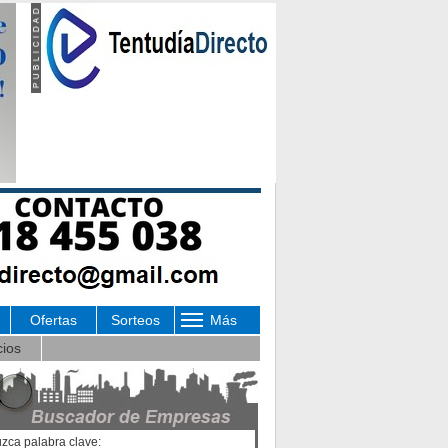
Ofertas
Sorteos
Más
cios
uzca palabra clave: