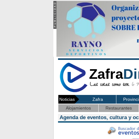
Zafra
Di
Las cosas como son.
6 Ag
Noticias
Zafra
Provinc
Alojamientos
Restaurantes
Agenda de eventos, cultura y oc