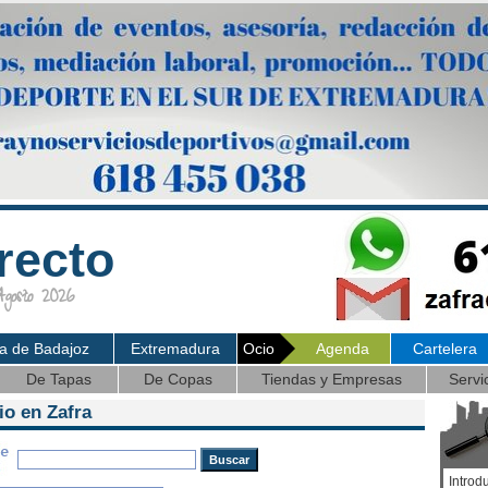
recto
osto 2026
ia de Badajoz
Extremadura
Ocio
Agenda
Cartelera
De Tapas
De Copas
Tiendas y Empresas
Servi
io en Zafra
Introd