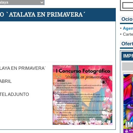
CO `ATALAYA EN PRIMAVERA´
Ocio
•
Agen
•
Carte
Ofer
IMP
LAYA EN PRIMAVERA´
ABRIL
TEL ADJUNTO