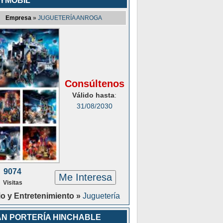
YMOBIL
Empresa
»
JUGUETERÍA ANROGA
Consúltenos
Válido hasta
:
31/08/2030
9074
Me Interesa
Visitas
o y Entretenimiento »
Juguetería
N PORTERÍA HINCHABLE