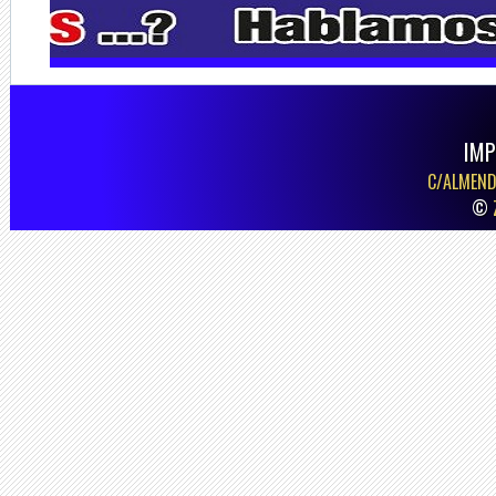
IMP
C/ALMEND
©