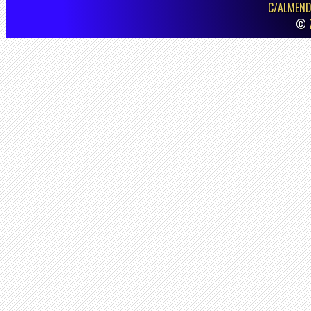
C/ALMEND
©