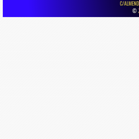
C/ALMEND
©