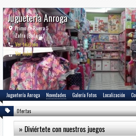
Juguetería Anroga
Primo de Rivera 5
Zafra (Badajoz)
Ver teléfono
Ver móvil
Juguetería Anroga
Novedades
Galería Fotos
Localización
Co
Ofertas
» Diviértete con nuestros juegos