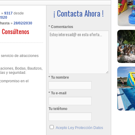
¡ Contacta Ahora !
s
»
9317
desde
2020
 hasta
»
28/02/2030
* Comentarios
Consúltenos
 servicio de atracciones
aciones, Bodas, Bautizos,
ías y seguridad.
* Tu nombre
 compromiso en el
* Tu e-mail
Tu teléfono
Acepto Ley Protección Datos