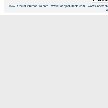
-
-
www.DirectoExtremadura.com
www.BadajozDirecto.com
www.CaceresDi
w