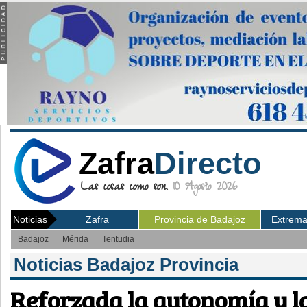
Zafra
Directo
Las cosas como son.
10 Agosto 2026
Noticias
Zafra
Provincia de Badajoz
Extrem
Badajoz
Mérida
Tentudia
Noticias Badajoz Provincia
Reforzada la autonomía y la