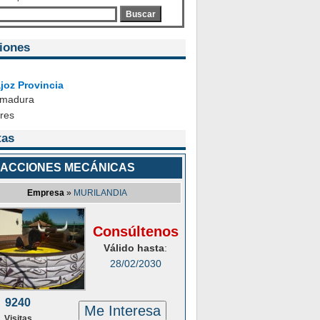
Buscar
iones
joz Provincia
emadura
ares
tas
ACCIONES MECÁNICAS
Empresa
»
MURILANDIA
Consúltenos
Válido hasta
:
28/02/2030
9240
Me Interesa
Visitas