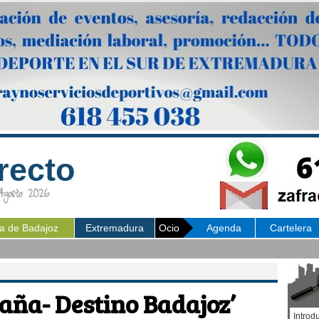
recto
osto 2026
ia de Badajoz
Extremadura
Ocio
Agenda
Cartelera
aña- Destino Badajoz’
Introd