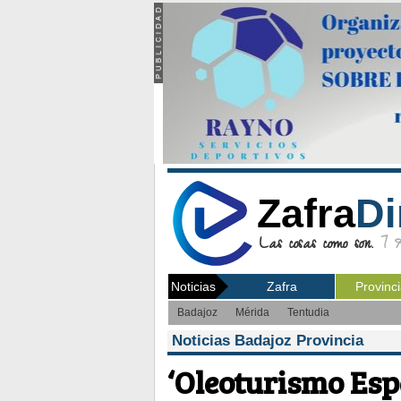
Zafra
Di
Las cosas como son.
7 Ag
Noticias
Zafra
Provinc
Badajoz
Mérida
Tentudia
Noticias Badajoz Provincia
‘Oleoturismo Esp