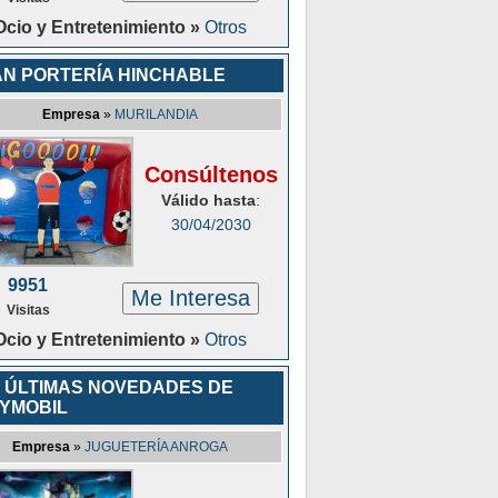
Ocio y Entretenimiento »
Otros
N PORTERÍA HINCHABLE
Empresa
»
MURILANDIA
Consúltenos
Válido hasta
:
30/04/2030
9951
Me Interesa
Visitas
Ocio y Entretenimiento »
Otros
 ÚLTIMAS NOVEDADES DE
YMOBIL
Empresa
»
JUGUETERÍA ANROGA