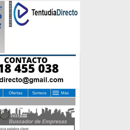
Ofertas
Sorteos
Más
uzca palabra clave: