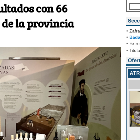
ultados con 66
 de la provincia
Secc
•
Zafra
•
Bada
•
Extr
•
Titul
Ofer
ATR