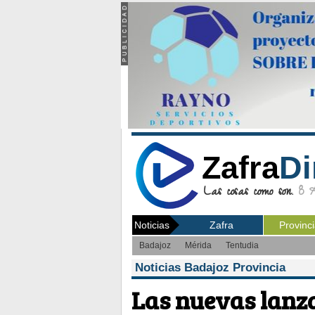
Zafra
Di
Las cosas como son.
8 Ag
Noticias
Zafra
Provinc
Badajoz
Mérida
Tentudia
Noticias Badajoz Provincia
Las nuevas lanz