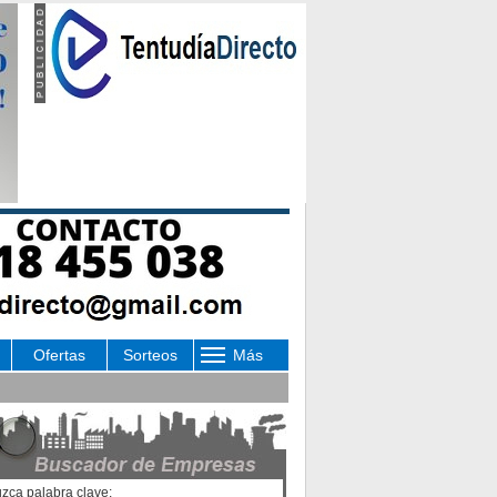
Ofertas
Sorteos
Más
uzca palabra clave: