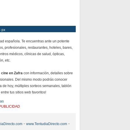
4 px
dad española. Te encuentras ante un potente
s, profesionales, restaurantes, hoteles, bares,
ntros médicos, clínicas de salud, ópticas,
n, etc.
 cine en Zafra
con información, detalles sobre
esionales. Del mismo modo podrás conocer
ía de hoy, múltiples sorteos semanales, tablón
ntre tus sitios web favoritos!
tas
PUBLICIDAD
-
-
iaDirecto.com
www.TentudiaDirecto.com