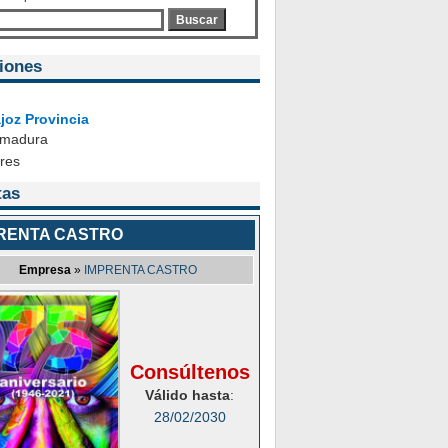
Buscar
iones
joz Provincia
emadura
ares
tas
RENTA CASTRO
Empresa
»
IMPRENTA CASTRO
Consúltenos
Válido hasta
:
28/02/2030