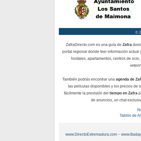
© 2
ZafraDirecto.com es una guía de
Zafra
donde
portal regional donde leer información actual 
hostales, apartamentos, centros de ocio, 
veteri
También podrás encontrar una
agenda de Zaf
las películas disponibles y los precios de
fácilmente la previsión del
tiempo en Zafra
pa
de anuncios, un chat exclusiv
No
Tablón de A
-
www.DirectoExtremadura.com
www.Badaj