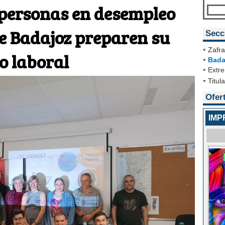
 personas en desempleo
de Badajoz preparen su
Secc
•
Zafra
o laboral
•
Bada
•
Extr
•
Titul
Ofer
IMP