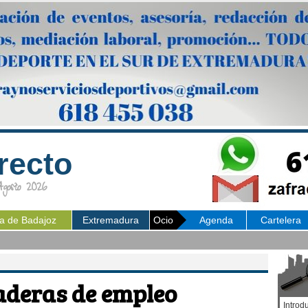
recto
osto 2026
ia de Badajoz
Extremadura
Ocio
Agenda
Cartelera
aderas de empleo
Introd